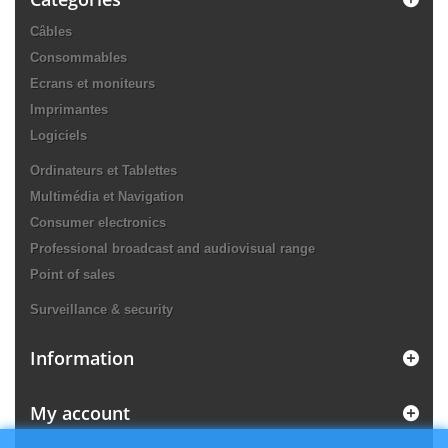
Câbles
Consommables
Ecrans et moniteurs
Imprimantes
Logiciels
Ordinateurs et Tablettes
Multimédia et Navigation
Consumer electronics
Professional broadcast and audiovisual range
Point of sales
Surveillance & security
Information
My account