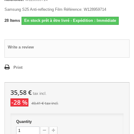
Samsung S25 Anti-reflecting Film Référence: W128959714
28
Items
En stock prêt à être livré - Expédition : Immédiate
Write a review
Print
35,58 €
tax incl.
-28 %
49,41 €
tax incl.
Quantity