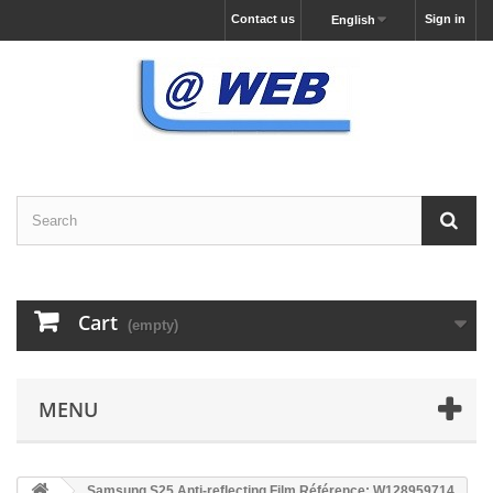
Contact us
Sign in
English
Cart
(empty)
MENU
Samsung S25 Anti-reflecting Film Référence: W128959714