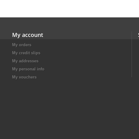
My account
My orders
My credit slips
My addresses
My personal info
My vouchers