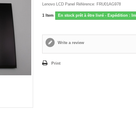
Lenovo LCD Panel Référence: FRU01AG978
1
Item
En stock prêt à être livré - Expédition : 
Write a review
Print