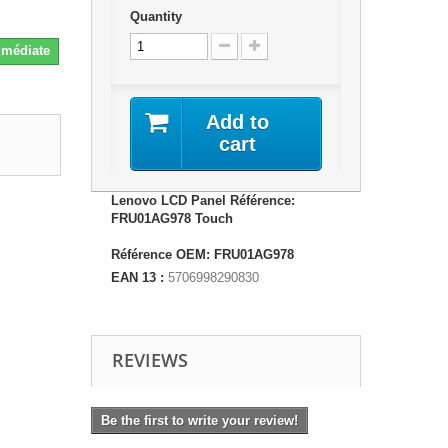
Quantity
Immédiate
Add to
cart
Lenovo LCD Panel Référence:
FRU01AG978 Touch
Référence OEM: FRU01AG978
EAN 13 :
5706998290830
REVIEWS
Be the first to write your review!