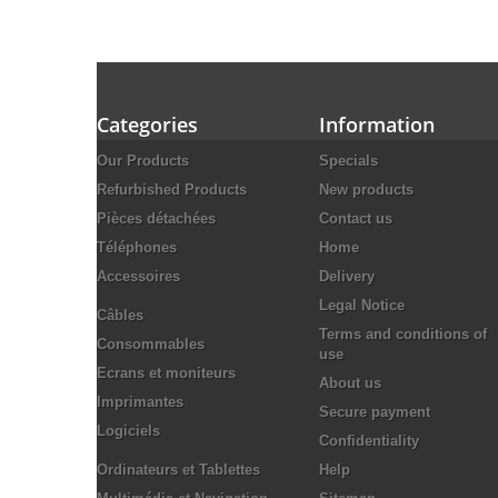
Categories
Information
Our Products
Specials
Refurbished Products
New products
Pièces détachées
Contact us
Téléphones
Home
Accessoires
Delivery
Legal Notice
Câbles
Terms and conditions of
Consommables
use
Ecrans et moniteurs
About us
Imprimantes
Secure payment
Logiciels
Confidentiality
Ordinateurs et Tablettes
Help