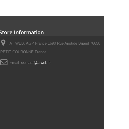
Store Information
AT WEB, AGP France 1690 Rue Aristide Briand 76650
PETIT COURONNE France
Email:
contact@atweb.fr