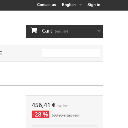
Contact us
English
Sign in
Cart
(empty)
E
456,41 €
tax incl.
-28 %
633,90 €
tax incl.