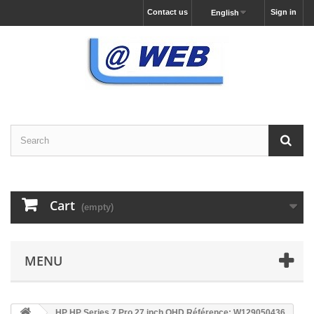
Contact us
Sign in
English
Cart
(empty)
MENU
HP HP Series 7 Pro 27 inch QHD Référence: W129050436