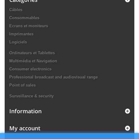
Câbles
Consommables
Ecrans et moniteurs
Imprimantes
Logiciels
Ordinateurs et Tablettes
Multimédia et Navigation
Consumer electronics
Professional broadcast and audiovisual range
Point of sales
Surveillance & security
Information
My account