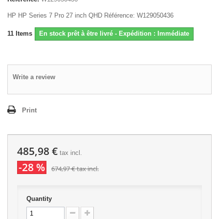
HP HP Series 7 Pro 27 inch QHD Référence: W129050436
11
Items
En stock prêt à être livré - Expédition : Immédiate
Write a review
Print
485,98 €
tax incl.
-28 %
674,97 €
tax incl.
Quantity