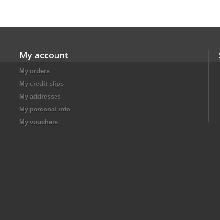
My account
My orders
My credit slips
My addresses
My personal info
My vouchers