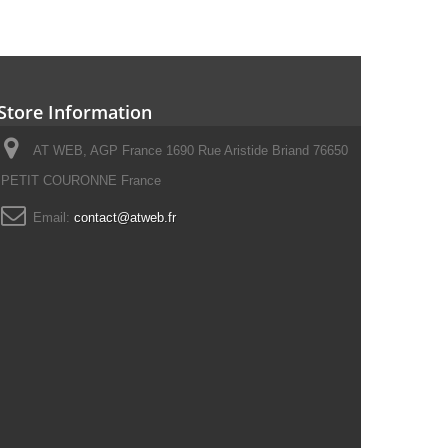
Store Information
AT WEB, AGP France 1690 Rue Aristide Briand 76650
PETIT COURONNE France
Email:
contact@atweb.fr