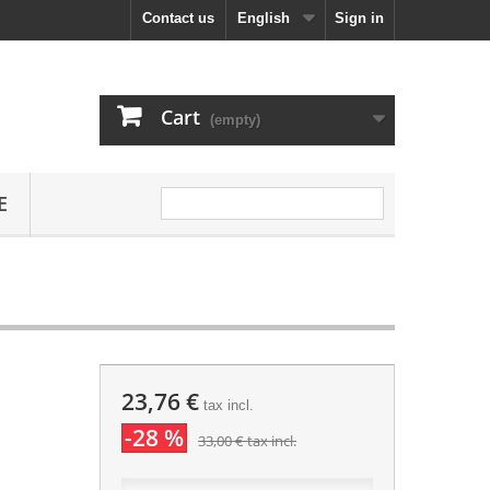
Contact us
English
Sign in
Cart
(empty)
E
23,76 €
tax incl.
-28 %
33,00 €
tax incl.