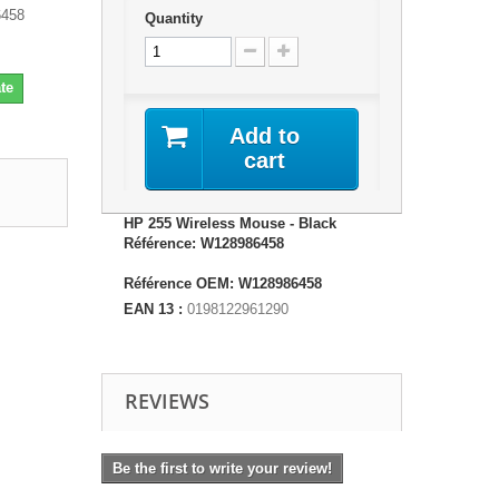
6458
Quantity
te
Add to
cart
HP 255 Wireless Mouse - Black
Référence: W128986458
Référence OEM: W128986458
EAN 13 :
0198122961290
REVIEWS
Be the first to write your review!