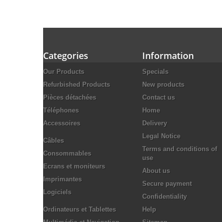
Categories
Information
Our Products
Specials
Refurbished Products
New products
Pièces détachées
Contact us
Téléphones
Home
Accessoires
Delivery
Legal Notice
Câbles
Terms and conditions of
Consommables
use
Ecrans et moniteurs
About us
Imprimantes
Secure payment
Logiciels
Confidentiality
Ordinateurs et Tablettes
Help