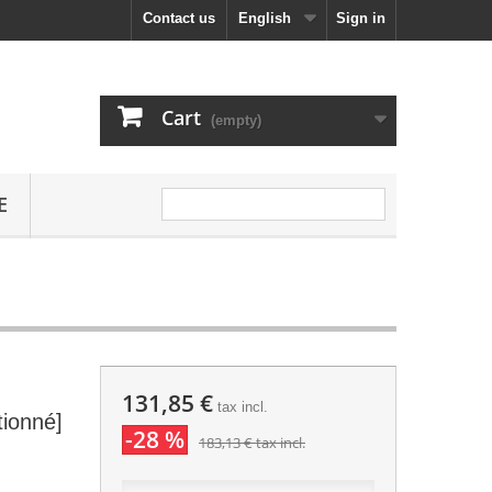
Contact us
English
Sign in
Cart
(empty)
E
131,85 €
tax incl.
ionné]
-28 %
183,13 €
tax incl.