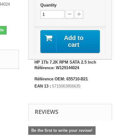
44024
Quantity
te
Add to
cart
HP 1Tb 7.2K RPM SATA 2.5 Inch
Référence: W129144024
Référence OEM: 655710-B21
EAN 13 :
5715063856635
REVIEWS
Be the first to write your review!