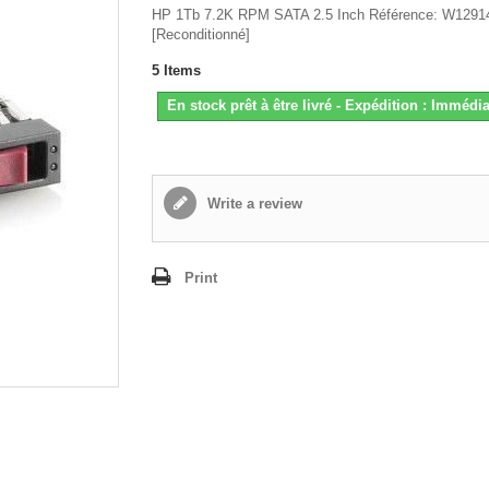
HP 1Tb 7.2K RPM SATA 2.5 Inch Référence: W1291
[Reconditionné]
5
Items
En stock prêt à être livré - Expédition : Immédia
Write a review
Print