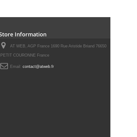
Store Information
AT WEB, AGP France 1690 Rue Aristide Briand 76650
PETIT COURONNE France
Email:
contact@atweb.fr