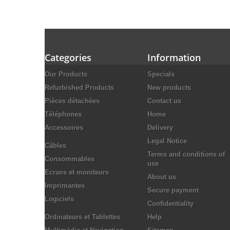
Categories
Information
Our Products
Specials
Refurbished Products
New products
Pièces détachées
Contact us
Téléphones
Home
Accessoires
Delivery
Legal Notice
Câbles
Terms and conditions of
Consommables
use
Ecrans et moniteurs
About us
Imprimantes
Secure payment
Logiciels
Confidentiality
Ordinateurs et Tablettes
Help