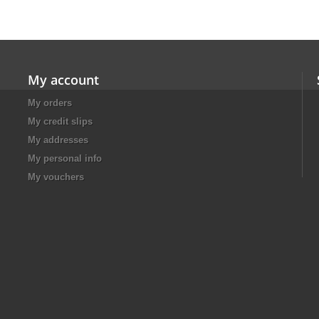
My account
My orders
My credit slips
My addresses
My personal info
My vouchers