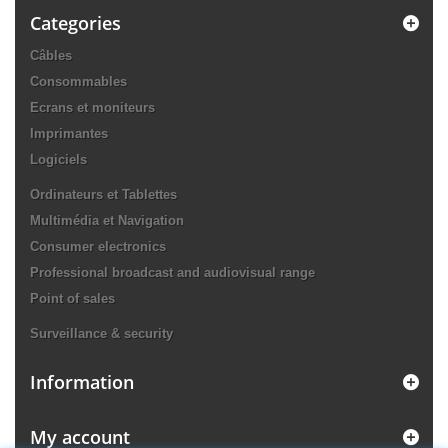
Categories
Câbles
Consommables
Ecrans et moniteurs
Imprimantes
Logiciels
Ordinateurs et Tablettes
Multimédia et Navigation
Consumer electronics
Professional broadcast and audiovisual range
Point of sales
Surveillance & security
Information
My account