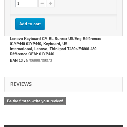
Add to cart
Lenovo Keyboard CM BL Sunrex US/Eng Référence:
01YP440 01YP440, Keyboard, US
International, Lenovo, Thinkpad T480s/E480/L480
Référence OEM: 01YP440
EAN 13 :
5706998709073
REVIEWS
Be the first to write your review!