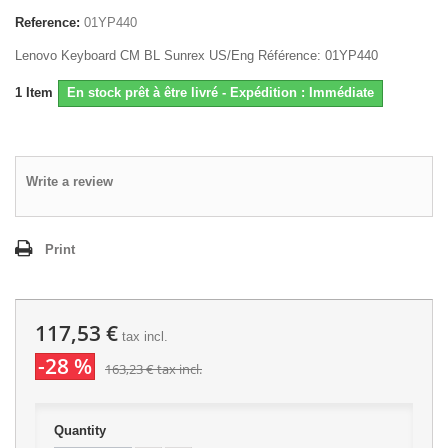
Reference:
01YP440
Lenovo Keyboard CM BL Sunrex US/Eng Référence: 01YP440
1
Item
En stock prêt à être livré - Expédition : Immédiate
Write a review
Print
117,53 €
tax incl.
-28 %
163,23 €
tax incl.
Quantity