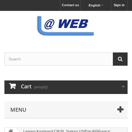
Contact us
Sign in
English
Cart
(empty)
MENU
Lenovo Keyboard CM BL Sunrex US/Eng Référence: