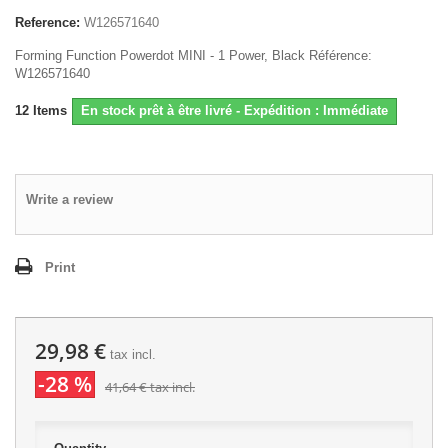
Reference:
W126571640
Forming Function Powerdot MINI - 1 Power, Black Référence:
W126571640
12
Items
En stock prêt à être livré - Expédition : Immédiate
Write a review
Print
29,98 €
tax incl.
-28 %
41,64 €
tax incl.