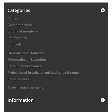
Categories
Câbles
Consommables
Ecrans et moniteurs
Imprimantes
Logiciels
Ordinateurs et Tablettes
Multimédia et Navigation
Consumer electronics
Professional broadcast and audiovisual range
Point of sales
Surveillance & security
Information