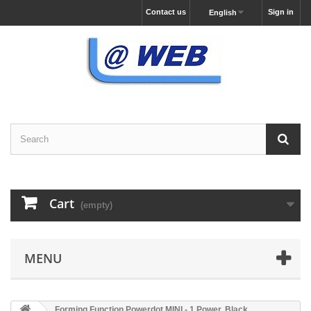
Contact us
Sign in
English
Cart
(empty)
MENU
Forming Function Powerdot MINI - 1 Power, Black