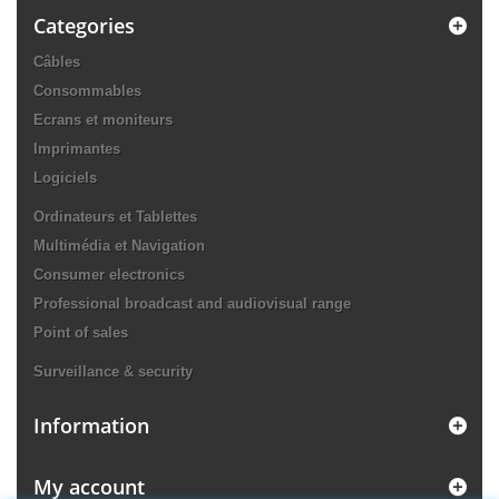
Categories
Câbles
Consommables
Ecrans et moniteurs
Imprimantes
Logiciels
Ordinateurs et Tablettes
Multimédia et Navigation
Consumer electronics
Professional broadcast and audiovisual range
Point of sales
Surveillance & security
Information
My account