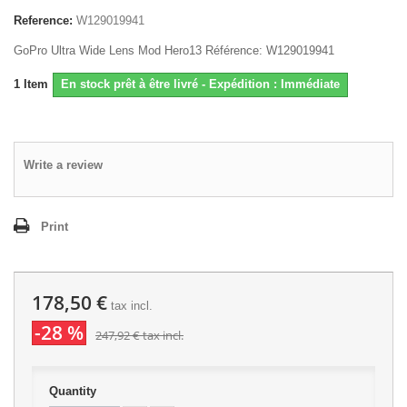
Reference:
W129019941
GoPro Ultra Wide Lens Mod Hero13 Référence: W129019941
1
Item
En stock prêt à être livré - Expédition : Immédiate
Write a review
Print
178,50 €
tax incl.
-28 %
247,92 €
tax incl.
Quantity