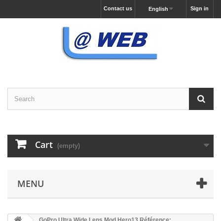
Contact us
Sign in
English
Cart
(empty)
MENU
GoPro Ultra Wide Lens Mod Hero13 Référence: