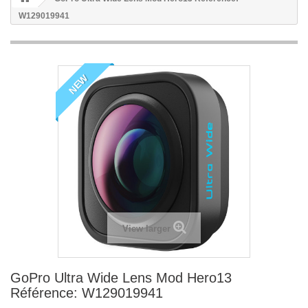
W129019941
NEW
View larger
GoPro Ultra Wide Lens Mod Hero13
Référence: W129019941