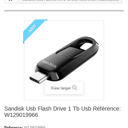
NEW
View larger
Sandisk Usb Flash Drive 1 Tb Usb Référence:
W129019966
Reference:
W129019966