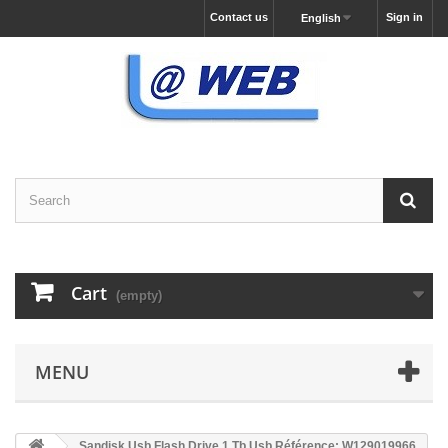
Contact us
Sign in
English
Cart
(empty)
MENU
Sandisk Usb Flash Drive 1 Tb Usb Référence: W129019966