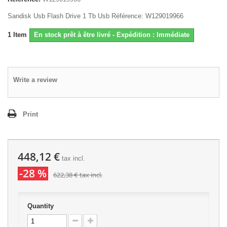
Sandisk Usb Flash Drive 1 Tb Usb Référence: W129019966
1
Item
En stock prêt à être livré - Expédition : Immédiate
Write a review
Print
448,12 €
tax incl.
-28 %
622,38 €
tax incl.
Quantity