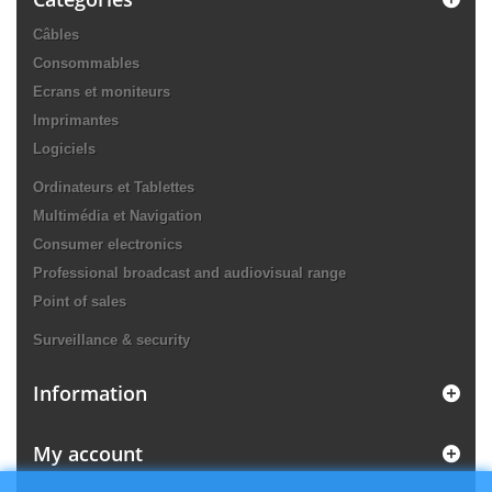
Câbles
Consommables
Ecrans et moniteurs
Imprimantes
Logiciels
Ordinateurs et Tablettes
Multimédia et Navigation
Consumer electronics
Professional broadcast and audiovisual range
Point of sales
Surveillance & security
Information
My account