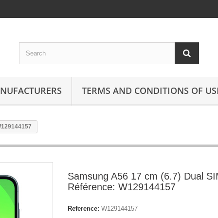
ANUFACTURERS
TERMS AND CONDITIONS OF US
 W129144157
Samsung A56 17 cm (6.7) Dual S
Référence: W129144157
Reference:
W129144157