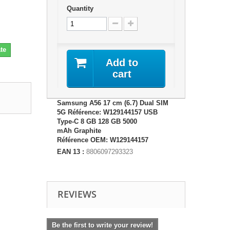
Quantity
te
Add to
cart
Samsung A56 17 cm (6.7) Dual SIM
5G Référence: W129144157 USB
Type-C 8 GB 128 GB 5000
mAh Graphite
Référence OEM: W129144157
EAN 13 :
8806097293323
REVIEWS
Be the first to write your review!