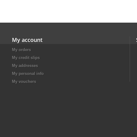
My account
My orders
My credit slips
My addresses
My personal info
My vouchers