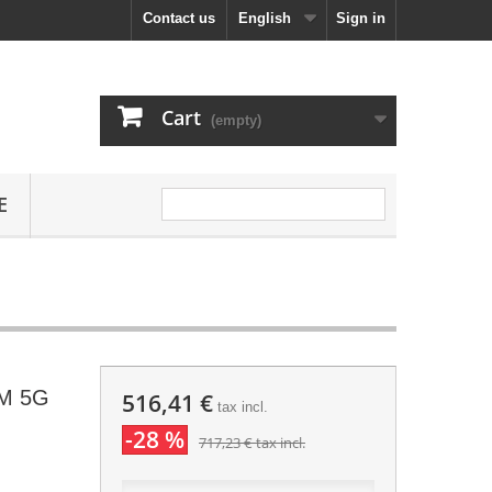
Contact us
English
Sign in
Cart
(empty)
E
IM 5G
516,41 €
tax incl.
-28 %
717,23 €
tax incl.