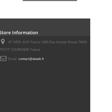
Store Information
AT WEB, AGP France 1690 Rue Aristide Briand 76650
PETIT COURONNE France
Email:
contact@atweb.fr