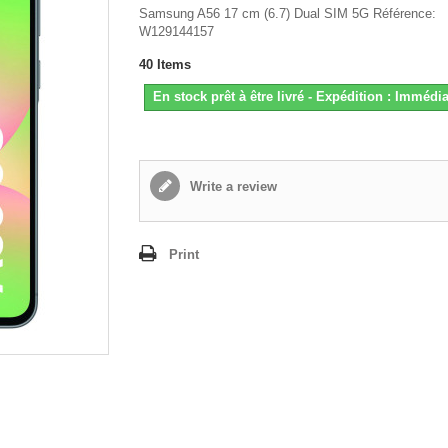
Samsung A56 17 cm (6.7) Dual SIM 5G Référence:
W129144157
40
Items
En stock prêt à être livré - Expédition : Immédia
Write a review
Print