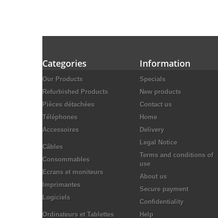
Categories
Information
Our Products
Specials
Refurbished Products
New products
Pièces détachées
Contact us
Téléphones
Home
Accessoires
Delivery
Legal Notice
Câbles
Terms and conditions of
Consommables
use
Ecrans et moniteurs
About us
Imprimantes
Secure payment
Logiciels
Confidentiality
Ordinateurs et Tablettes
Help