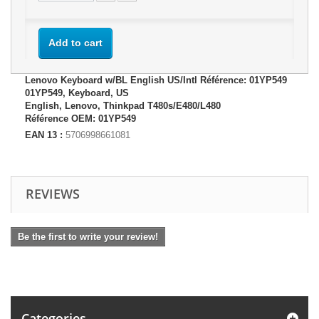
Add to cart
Lenovo Keyboard w/BL English US/Intl Référence: 01YP549
01YP549, Keyboard, US
English, Lenovo, Thinkpad T480s/E480/L480
Référence OEM: 01YP549
EAN 13 :
5706998661081
REVIEWS
Be the first to write your review!
Categories