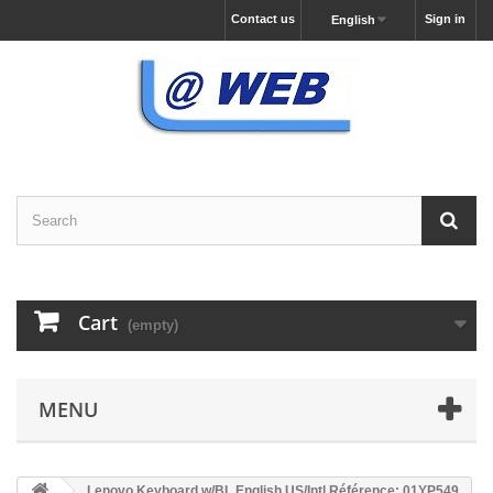
Contact us
Sign in
English
Cart
(empty)
MENU
Lenovo Keyboard w/BL English US/Intl Référence: 01YP549