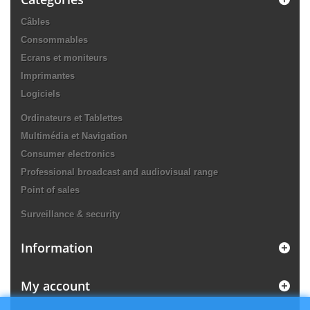
Câbles
Consommables
Ecrans et moniteurs
Imprimantes
Logiciels
Ordinateurs et Tablettes
Multimédia et Navigation
Consumer electronics
Professional broadcast and audiovisual range
Point of sales
Surveillance & security
Information
My account