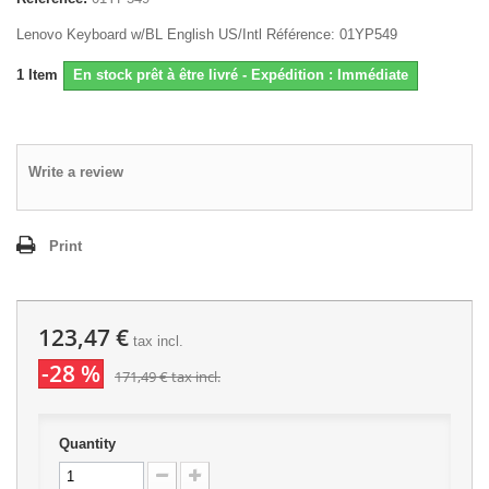
Lenovo Keyboard w/BL English US/Intl Référence: 01YP549
1
Item
En stock prêt à être livré - Expédition : Immédiate
Write a review
Print
123,47 €
tax incl.
-28 %
171,49 €
tax incl.
Quantity