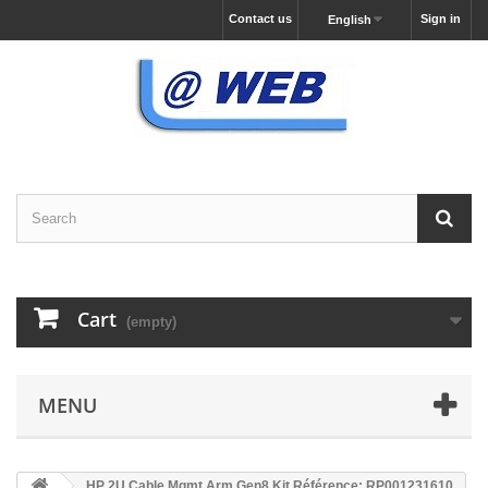
Contact us
Sign in
English
Cart
(empty)
MENU
HP 2U Cable Mgmt Arm Gen8 Kit Référence: RP001231610