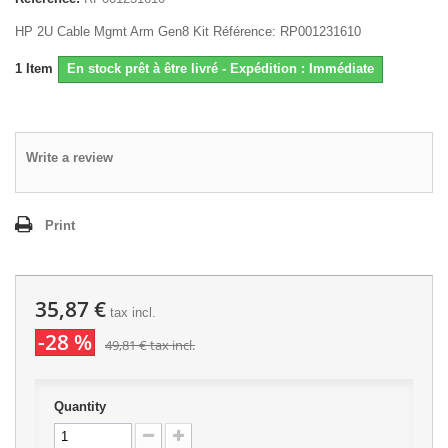
HP 2U Cable Mgmt Arm Gen8 Kit Référence: RP001231610
1
Item
En stock prêt à être livré - Expédition : Immédiate
Write a review
Print
35,87 €
tax incl.
-28 %
49,81 €
tax incl.
Quantity