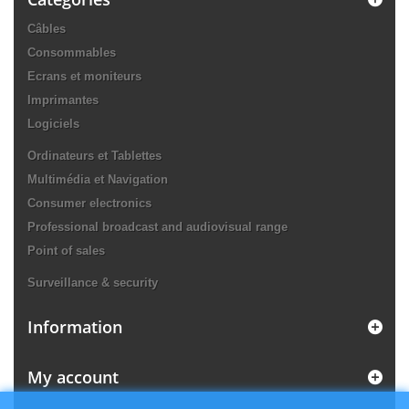
Câbles
Consommables
Ecrans et moniteurs
Imprimantes
Logiciels
Ordinateurs et Tablettes
Multimédia et Navigation
Consumer electronics
Professional broadcast and audiovisual range
Point of sales
Surveillance & security
Information
My account