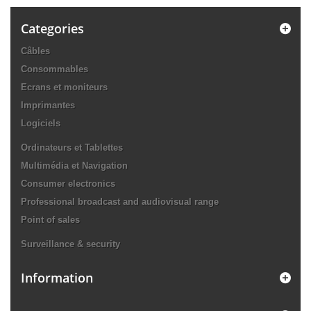
Categories
Câbles
Consommables
Ecrans et moniteurs
Imprimantes
Logiciels
Ordinateurs et Tablettes
Multimédia et Navigation
Consumer electronics
Professional broadcast and audiovisual range
Point of sales
Surveillance & security
Information