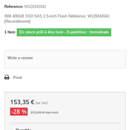
Reference:
W129342042
IBM 400GB SSD SAS 2.5-inch Flash Référence: W129342042
[Reconditionné]
1
Item
En stock prêt à être livré - Expédition : Immédiate
Write a review
Print
153,35 €
tax incl.
-28 %
212,99 €
tax incl.