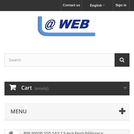
Contact us
Sign in
English
Cart
(empty)
MENU
IBM 400GB SSD SAS 2.5-inch Flash Référence: