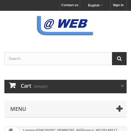
Contact us
Sign in
English
Cart
(empty)
MENU
Lenovo 65W,20VDC,2P,WW,DEL Référence: W129149517