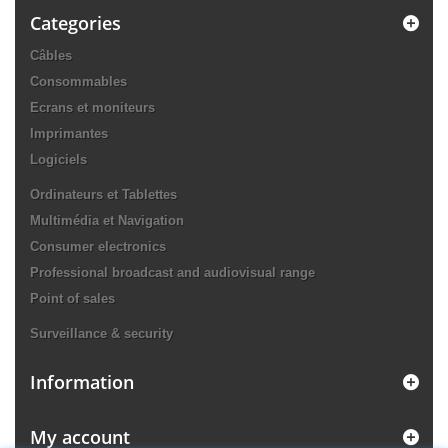
Categories
Câbles
Consommables
Ecrans et moniteurs
Imprimantes
Logiciels
Ordinateurs et Tablettes
Multimédia et Navigation
Consumer electronics
Professional broadcast and audiovisual range
Point of sales
Surveillance & security
Information
My account