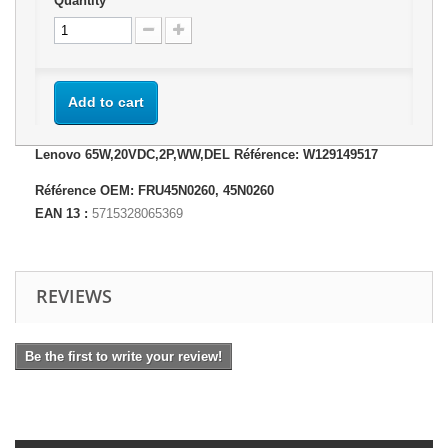
Quantity
Add to cart
Lenovo 65W,20VDC,2P,WW,DEL Référence: W129149517
Référence OEM: FRU45N0260, 45N0260
EAN 13 :
5715328065369
REVIEWS
Be the first to write your review!