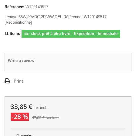
Reference:
W129149517
Lenovo 65W,20VDC,2P,WW,DEL Référence: W129149517
[Reconditionné]
11
Items
En stock prêt à être livré - Expédition : Immédiate
Write a review
Print
33,85 €
tax incl.
-28 %
47,02 €
tax incl.