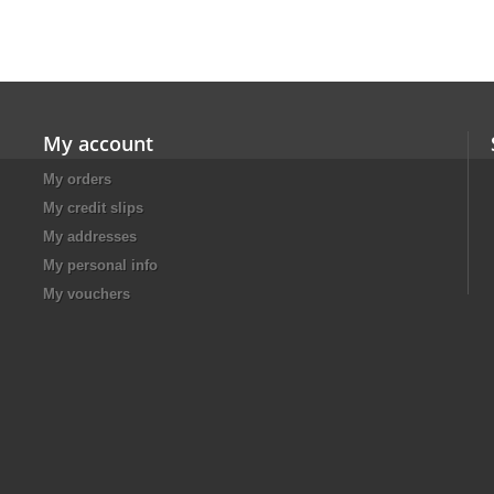
My account
My orders
My credit slips
My addresses
My personal info
My vouchers