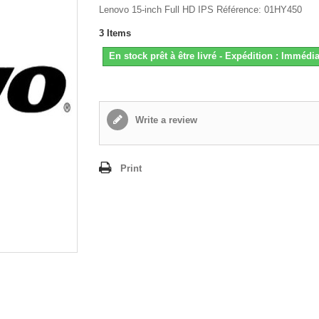
Lenovo 15-inch Full HD IPS Référence: 01HY450
3
Items
En stock prêt à être livré - Expédition : Immédia
Write a review
Print