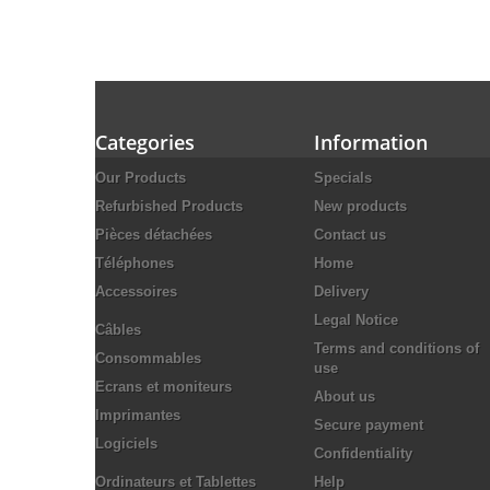
Categories
Information
Our Products
Specials
Refurbished Products
New products
Pièces détachées
Contact us
Téléphones
Home
Accessoires
Delivery
Legal Notice
Câbles
Terms and conditions of
Consommables
use
Ecrans et moniteurs
About us
Imprimantes
Secure payment
Logiciels
Confidentiality
Ordinateurs et Tablettes
Help