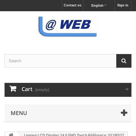
Contact us
Sign in
English
Cart
(empty)
MENU
Lenovo LCD Display 14.0 FHD Touch Référence: 01YR527