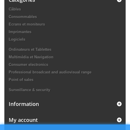
Câbles
Consommables
Ecrans et moniteurs
Imprimantes
Logiciels
Ordinateurs et Tablettes
Multimédia et Navigation
Consumer electronics
Professional broadcast and audiovisual range
Point of sales
Surveillance & security
Information
My account