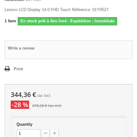
Lenovo LCD Display 14.0 FHD Touch Référence: 01YR527
1
Item
En stock prêt à être livré - Expédition : Immédiate
Write a review
Print
344,36 €
tax incl.
-28 %
478,28 €
tax incl.
Quantity