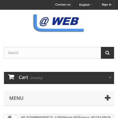
Contact us
Sign in
English
Cart
(empty)
MENU
HP SODIMM4GBPC3L-12800Hynix Référence: W129149628