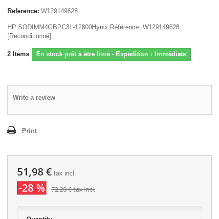
Reference:
W129149628
HP SODIMM4GBPC3L-12800Hynix Référence: W129149628
[Reconditionné]
2
Items
En stock prêt à être livré - Expédition : Immédiate
Write a review
Print
51,98 €
tax incl.
-28 %
72,20 €
tax incl.