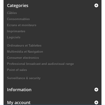
Categories
Câbles
Consommables
Ecrans et moniteurs
Imprimantes
Logiciels
Ordinateurs et Tablettes
Multimédia et Navigation
Consumer electronics
Professional broadcast and audiovisual range
Point of sales
Surveillance & security
Information
My account