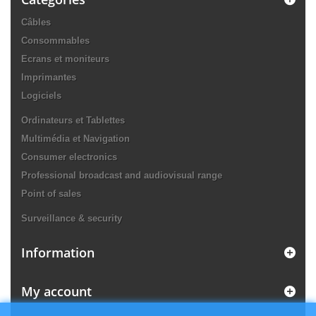
Câbles
Consommables
Ecrans et moniteurs
Imprimantes
Logiciels
Ordinateurs et Tablettes
Multimédia et Navigation
Consumer electronics
Professional broadcast and audiovisual range
Point of sales
Surveillance & security
Information
My account