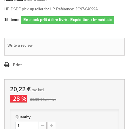
HP DSDF pick up roller for HP Référence: JC97-04099A
15
Items
En stock prêt à être livré - Expédition : Immédiate
Write a review
Print
20,22 €
tax incl.
-28 %
28,09 €
tax incl.
Quantity