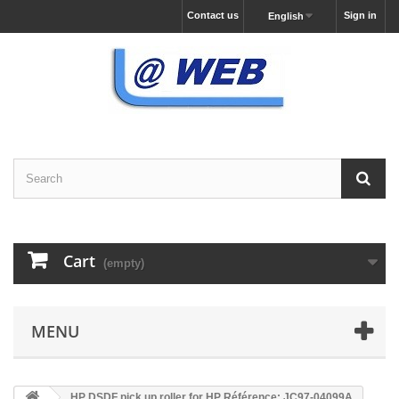
Contact us
Sign in
English
Cart
(empty)
MENU
HP DSDF pick up roller for HP Référence: JC97-04099A