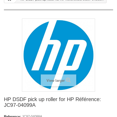
View larger
HP DSDF pick up roller for HP Référence:
JC97-04099A
Reference:
JC97-04099A