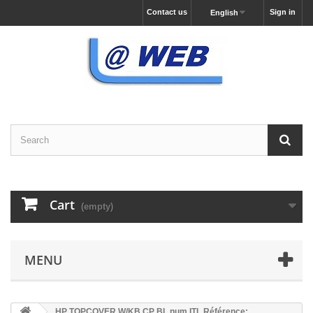
Contact us
Sign in
English
Cart
(empty)
MENU
HP TOPCOVER W/KB CP BL num ITL Référence: