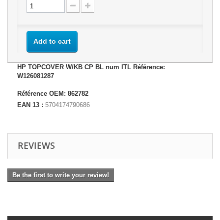
Add to cart
HP TOPCOVER W/KB CP BL num ITL Référence:
W126081287
Référence OEM: 862782
EAN 13 :
5704174790686
REVIEWS
Be the first to write your review!