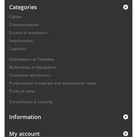
Categories
Câbles
Consommables
Ecrans et moniteurs
Imprimantes
Logiciels
Ordinateurs et Tablettes
Multimédia et Navigation
Consumer electronics
Professional broadcast and audiovisual range
Point of sales
Surveillance & security
Information
My account