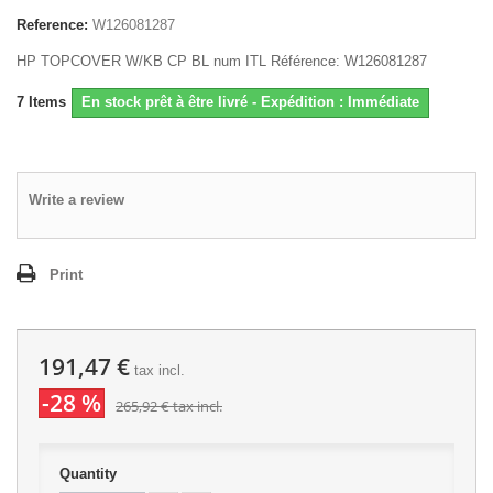
Reference:
W126081287
HP TOPCOVER W/KB CP BL num ITL Référence: W126081287
7
Items
En stock prêt à être livré - Expédition : Immédiate
Write a review
Print
191,47 €
tax incl.
-28 %
265,92 €
tax incl.
Quantity