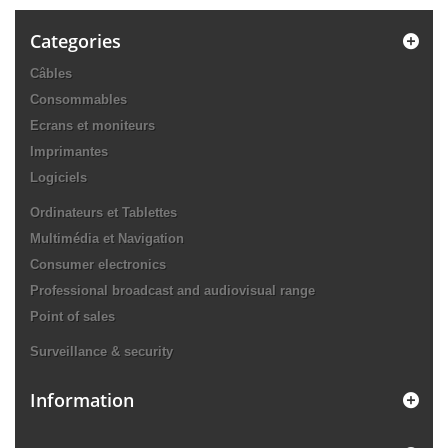
Categories
Câbles
Consommables
Ecrans et moniteurs
Imprimantes
Logiciels
Ordinateurs et Tablettes
Multimédia et Navigation
Consumer electronics
Professional broadcast and audiovisual range
Point of sales
Surveillance & security
Information