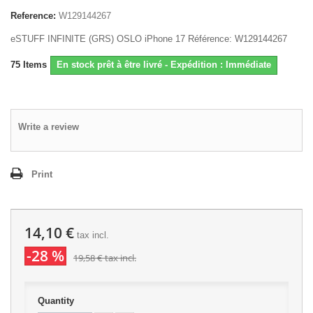
Reference:
W129144267
eSTUFF INFINITE (GRS) OSLO iPhone 17 Référence: W129144267
75
Items
En stock prêt à être livré - Expédition : Immédiate
Write a review
Print
14,10 €
tax incl.
-28 %
19,58 €
tax incl.
Quantity