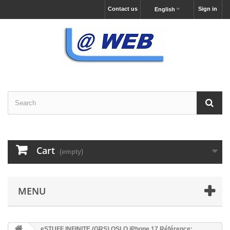
Contact us
Sign in
English
Cart
(empty)
MENU
eSTUFF INFINITE (GRS) OSLO iPhone 17 Référence: