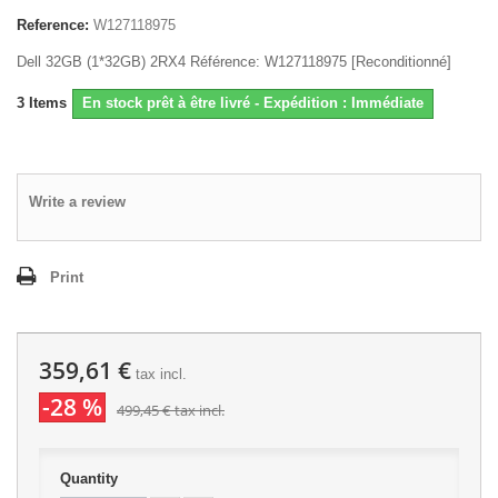
Reference:
W127118975
Dell 32GB (1*32GB) 2RX4 Référence: W127118975 [Reconditionné]
3
Items
En stock prêt à être livré - Expédition : Immédiate
Write a review
Print
359,61 €
tax incl.
-28 %
499,45 €
tax incl.
Quantity