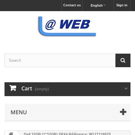
Contact us
Sign in
English
Cart
(empty)
MENU
Dell 32GB (1*32GB) 2RX4 Référence: W127118975