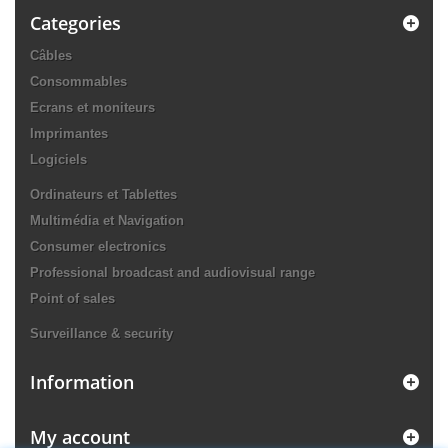
Categories
Câbles
Consommables
Ecrans et moniteurs
Imprimantes
Logiciels
Ordinateurs et Tablettes
Multimédia et Navigation
Consumer electronics
Professional broadcast and audiovisual range
Point of sales
Surveillance & security
Information
My account