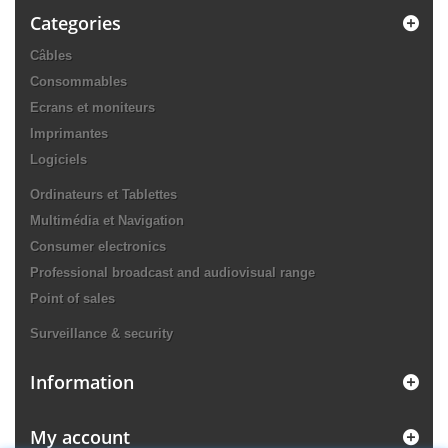
Categories
Câbles
Consommables
Ecrans et moniteurs
Imprimantes
Logiciels
Ordinateurs et Tablettes
Multimédia et Navigation
Consumer electronics
Professional broadcast and audiovisual range
Point of sales
Surveillance & security
Information
My account