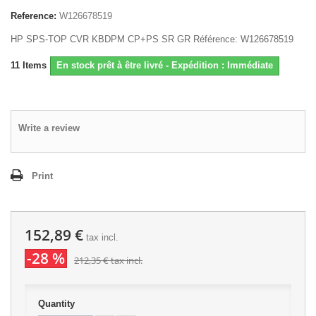
Reference:
W126678519
HP SPS-TOP CVR KBDPM CP+PS SR GR Référence: W126678519
11
Items
En stock prêt à être livré - Expédition : Immédiate
Write a review
Print
152,89 €
tax incl.
-28 %
212,35 €
tax incl.
Quantity