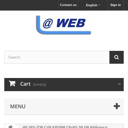
Contact us
Sign in
English
Cart
(empty)
MENU
HP SPS-TOP CVR KBDPM CP+PS SR GR Référence: