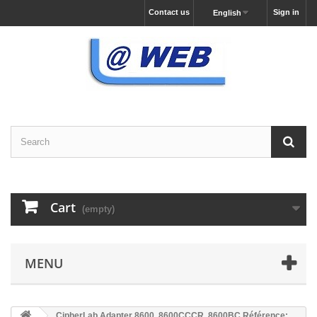
Contact us
Sign in
English
Cart
(empty)
MENU
CipherLab Adapter 8600, 8600CCCR, 8600BC Référence: