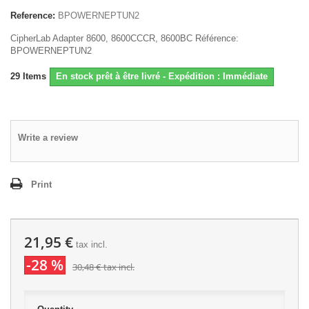
Reference:
BPOWERNEPTUN2
CipherLab Adapter 8600, 8600CCCR, 8600BC Référence:
BPOWERNEPTUN2
29
Items
En stock prêt à être livré - Expédition : Immédiate
Write a review
Print
21,95 €
tax incl.
-28 %
30,48 €
tax incl.