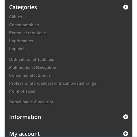
Categories
Câbles
Consommables
Ecrans et moniteurs
Imprimantes
Logiciels
Ordinateurs et Tablettes
Multimédia et Navigation
Consumer electronics
Professional broadcast and audiovisual range
Point of sales
Surveillance & security
Information
My account