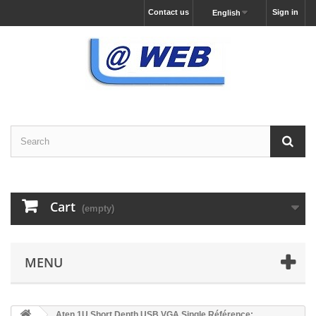
Contact us
Sign in
English
Cart
(empty)
MENU
Aten 1U Short Depth USB VGA Single Référence: