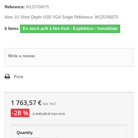
Reference:
W125766675
Aten 1U Short Depth USB VGA Single Référence: W125766675
6
Items
En stock prêt à être livré - Expédition : Immédiate
Write a review
Print
1 763,57 €
tax incl.
-28 %
2 449,40 €
tax incl.
Quantity