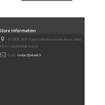
Store Information
AT WEB, AGP France 1690 Rue Aristide Briand 76650
PETIT COURONNE France
Email:
contact@atweb.fr