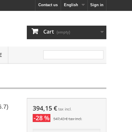
Contact us
English
Sign in
Cart
(empty)
E
.7)
394,15 €
tax incl.
-28 %
547,43 €
tax incl.