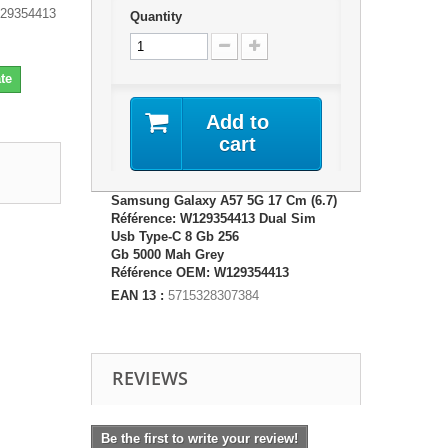
129354413
Quantity
te
Add to
cart
Samsung Galaxy A57 5G 17 Cm (6.7)
Référence: W129354413 Dual Sim
Usb Type-C 8 Gb 256
Gb 5000 Mah Grey
Référence OEM: W129354413
EAN 13 :
5715328307384
REVIEWS
Be the first to write your review!