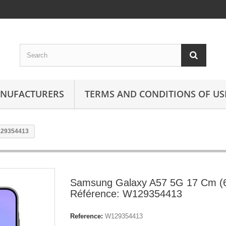
ANUFACTURERS
TERMS AND CONDITIONS OF US
129354413
Samsung Galaxy A57 5G 17 Cm (6
Référence: W129354413
Reference:
W129354413