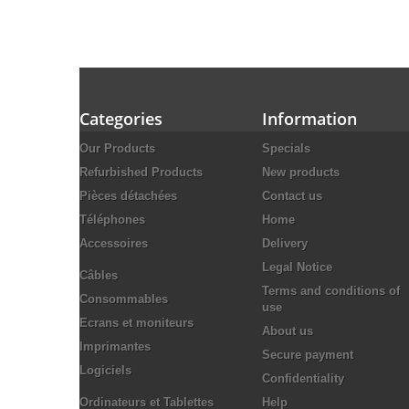
Categories
Information
Our Products
Specials
Refurbished Products
New products
Pièces détachées
Contact us
Téléphones
Home
Accessoires
Delivery
Legal Notice
Câbles
Terms and conditions of
Consommables
use
Ecrans et moniteurs
About us
Imprimantes
Secure payment
Logiciels
Confidentiality
Ordinateurs et Tablettes
Help