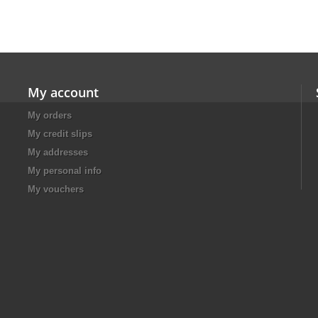
My account
My orders
My credit slips
My addresses
My personal info
My vouchers