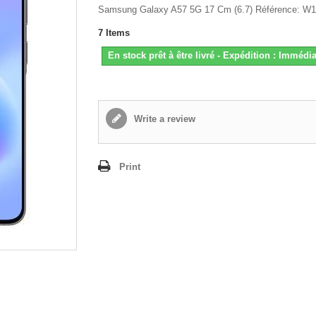
Samsung Galaxy A57 5G 17 Cm (6.7) Référence: W
7
Items
En stock prêt à être livré - Expédition : Immédia
Write a review
Print