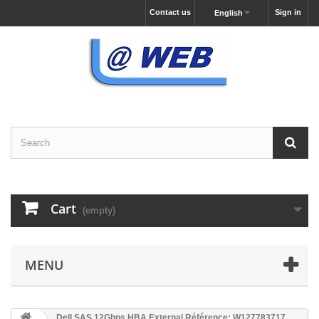
Contact us
Sign in
English
Cart
(empty)
MENU
Dell SAS 12Gbps HBA External Référence: W127783717