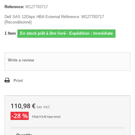
Reference:
W127783717
Dell SAS 12Gbps HBA External Référence: W127783717
[Reconditionné]
1
Item
En stock prêt à être livré - Expédition : Immédiate
Write a review
Print
110,98 €
tax incl.
-28 %
154,13 €
tax incl.