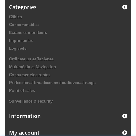
Categories
Câbles
Consommables
Ecrans et moniteurs
Imprimantes
Logiciels
Ordinateurs et Tablettes
Multimédia et Navigation
Consumer electronics
Professional broadcast and audiovisual range
Point of sales
Surveillance & security
Information
My account