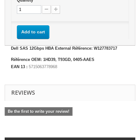
Quantity
Add to cart
Dell SAS 12Gbps HBA External Référence: W127783717
Référence OEM: 1HD39, T93GD, 0405-AAES
EAN 13 :
5715063778968
REVIEWS
Be the first to write your review!