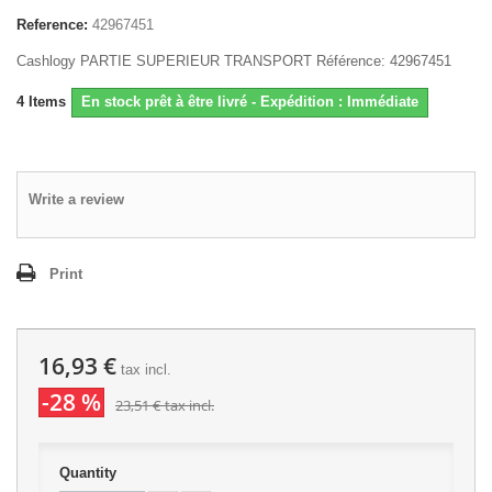
Reference:
42967451
Cashlogy PARTIE SUPERIEUR TRANSPORT Référence: 42967451
4
Items
En stock prêt à être livré - Expédition : Immédiate
Write a review
Print
16,93 €
tax incl.
-28 %
23,51 €
tax incl.
Quantity