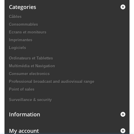
Categories
Câbles
Consommables
Ecrans et moniteurs
Imprimantes
Logiciels
Ordinateurs et Tablettes
Multimédia et Navigation
Consumer electronics
Professional broadcast and audiovisual range
Point of sales
Surveillance & security
Information
My account