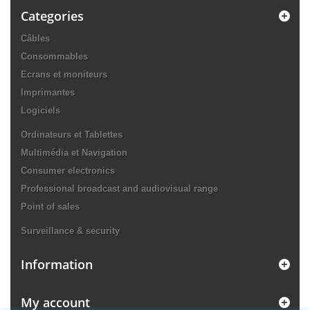
Categories
Câbles
Consommables
Ecrans et moniteurs
Imprimantes
Logiciels
Ordinateurs et Tablettes
Multimédia et Navigation
Consumer electronics
Professional broadcast and audiovisual range
Point of sales
Surveillance & security
Information
My account