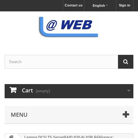
Contact us
Sign in
English
Cart
(empty)
MENU
Lenovo DCG TS ServeRAID 930-8i 2GB Référence: