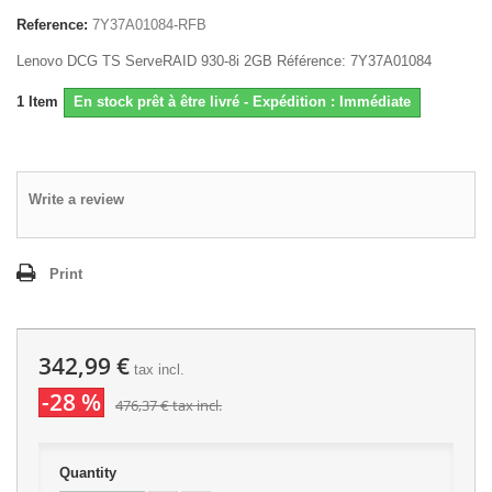
Reference:
7Y37A01084-RFB
Lenovo DCG TS ServeRAID 930-8i 2GB Référence: 7Y37A01084
1
Item
En stock prêt à être livré - Expédition : Immédiate
Write a review
Print
342,99 €
tax incl.
-28 %
476,37 €
tax incl.
Quantity