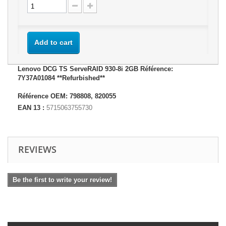
Add to cart
Lenovo DCG TS ServeRAID 930-8i 2GB Référence:
7Y37A01084 **Refurbished**
Référence OEM: 798808, 820055
EAN 13 :
5715063755730
REVIEWS
Be the first to write your review!