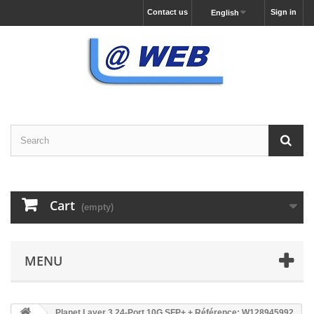
Contact us
Sign in
English
Cart
(empty)
MENU
Planet Layer 3 24-Port 10G SFP+ + Référence: W128945992