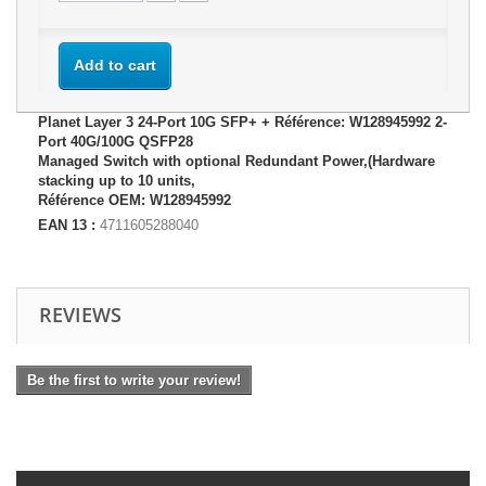
Add to cart
Planet Layer 3 24-Port 10G SFP+ + Référence: W128945992 2-
Port 40G/100G QSFP28
Managed Switch with optional Redundant Power,(Hardware
stacking up to 10 units,
Référence OEM: W128945992
EAN 13 :
4711605288040
REVIEWS
Be the first to write your review!