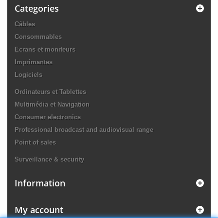
Categories
Câbles
Consommables
Ecrans et moniteurs
Imprimantes
Logiciels
Ordinateurs et Tablettes
Multimédia et Navigation
Consumer electronics
Professional broadcast and audiovisual range
Point of sales
Surveillance & security
Information
My account