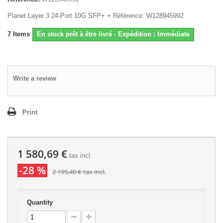
Planet Layer 3 24-Port 10G SFP+ + Référence: W128945992
7
Items
En stock prêt à être livré - Expédition : Immédiate
Write a review
Print
1 580,69 €
tax incl.
-28 %
2 195,40 €
tax incl.
Quantity