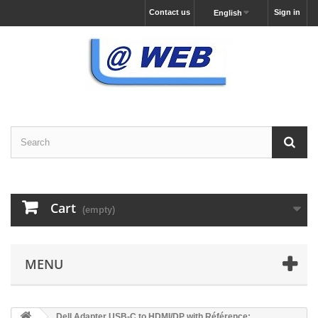
Contact us
Sign in
English
Cart
(empty)
MENU
Dell Adapter USB-C to HDMI/DP with Référence: