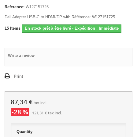
Reference:
W127151725
Dell Adapter USB-C to HDMI/DP with Référence: W127151725
15
Items
En stock prêt à être livré - Expédition : Immédiate
Write a review
Print
87,34 €
tax incl.
-28 %
121,31 €
tax incl.
Quantity