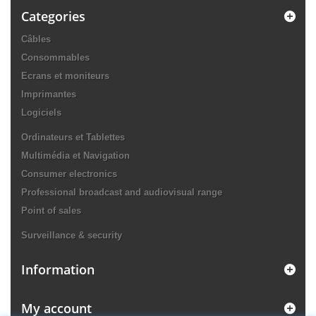
Categories
Câbles
Consommables
Ecrans et moniteurs
Imprimantes
Logiciels
Ordinateurs et Tablettes
Multimédia et Navigation
Consumer electronics
Professional broadcast and audiovisual range
Point of sales
Surveillance & security
Information
My account