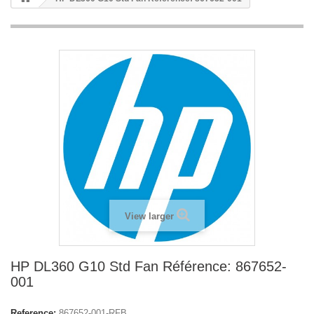
View larger
HP DL360 G10 Std Fan Référence: 867652-
001
Reference:
867652-001-RFB