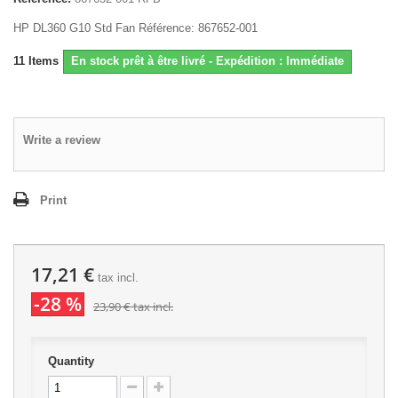
HP DL360 G10 Std Fan Référence: 867652-001
11
Items
En stock prêt à être livré - Expédition : Immédiate
Write a review
Print
17,21 €
tax incl.
-28 %
23,90 €
tax incl.
Quantity