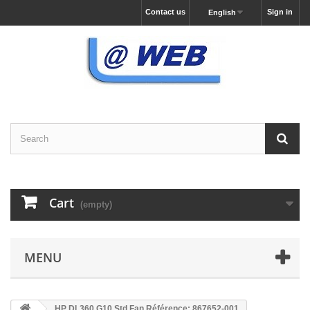
Contact us
Sign in
English
Cart
(empty)
MENU
HP DL360 G10 Std Fan Référence: 867652-001