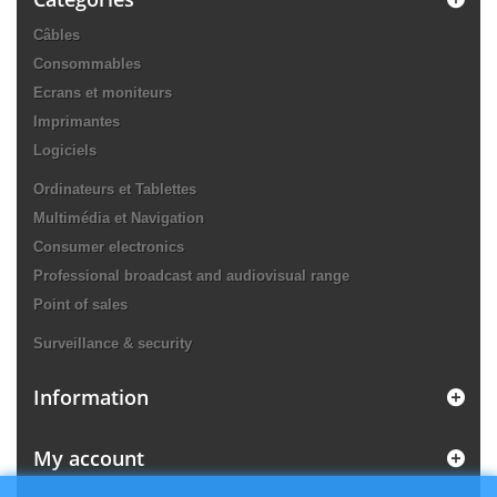
Câbles
Consommables
Ecrans et moniteurs
Imprimantes
Logiciels
Ordinateurs et Tablettes
Multimédia et Navigation
Consumer electronics
Professional broadcast and audiovisual range
Point of sales
Surveillance & security
Information
My account