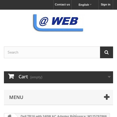
Contact us
Sign in
English
Cart
(empty)
MENU
Dell TB16 with 240W AC Adapter Référence: W125797866