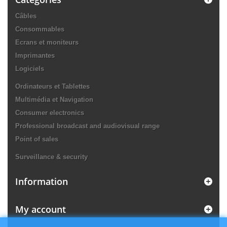
Câbles
Consommables
Ecrans et moniteurs
Imprimantes
Logiciels
Ordinateurs et Tablettes
Multimédia et Navigation
Consumer electronics
Professional broadcast and audiovisual range
Point of sales
Surveillance & security
Information
My account