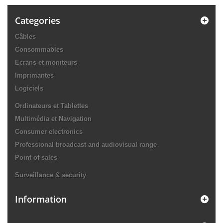
Categories
Câbles
Consommables
Ecrans et moniteurs
Imprimantes
Logiciels
Ordinateurs et Tablettes
Multimédia et Navigation
Consumer electronics
Professional broadcast and audiovisual range
Point of sales
Surveillance & security
Information