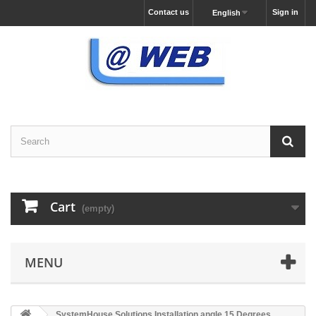
Contact us
Sign in
English
Cart
(empty)
MENU
SystemHouse Solutions Installation angle 15 Degrees