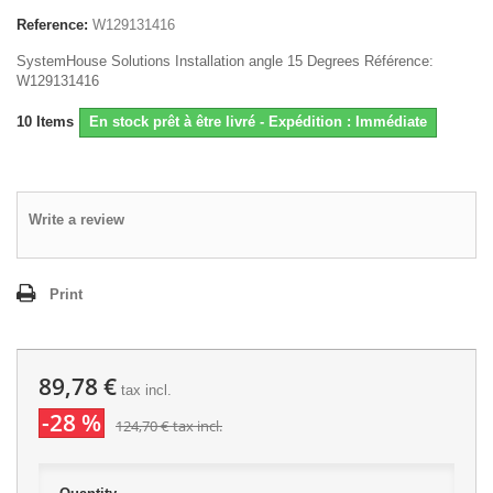
Reference:
W129131416
SystemHouse Solutions Installation angle 15 Degrees Référence:
W129131416
10
Items
En stock prêt à être livré - Expédition : Immédiate
Write a review
Print
89,78 €
tax incl.
-28 %
124,70 €
tax incl.