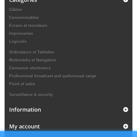
Câbles
Consommables
Ecrans et moniteurs
Imprimantes
Logiciels
Ordinateurs et Tablettes
Multimédia et Navigation
Consumer electronics
Professional broadcast and audiovisual range
Point of sales
Surveillance & security
Information
My account