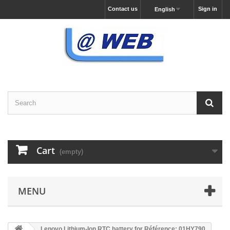
Contact us
Sign in
English
Cart
(empty)
MENU
Lenovo Lithium-Ion RTC battery for Référence: 01HY790