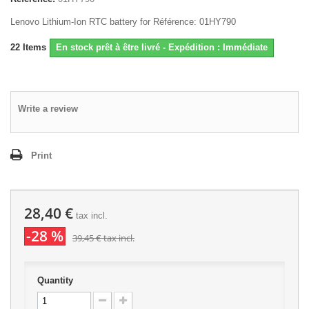
Lenovo Lithium-Ion RTC battery for Référence: 01HY790
22
Items
En stock prêt à être livré - Expédition : Immédiate
Write a review
Print
28,40 €
tax incl.
-28 %
39,45 €
tax incl.
Quantity