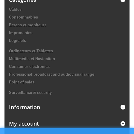
Câbles
Consommables
Ecrans et moniteurs
Imprimantes
Logiciels
Ordinateurs et Tablettes
Multimédia et Navigation
Consumer electronics
Professional broadcast and audiovisual range
Point of sales
Surveillance & security
Information
My account