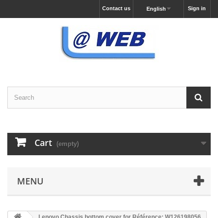
Contact us
Sign in
English
Cart
(empty)
MENU
Lenovo Chassis bottom cover for Référence: W126198056