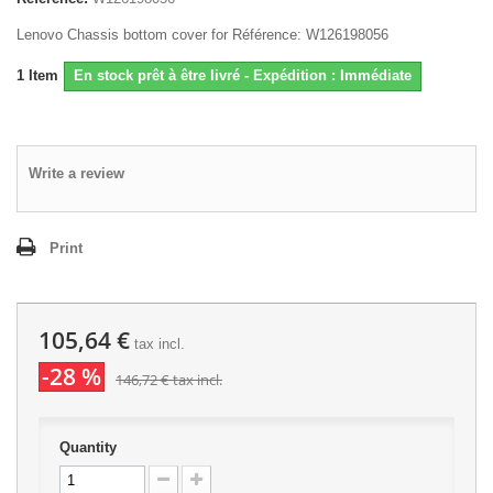
Lenovo Chassis bottom cover for Référence: W126198056
1
Item
En stock prêt à être livré - Expédition : Immédiate
Write a review
Print
105,64 €
tax incl.
-28 %
146,72 €
tax incl.
Quantity