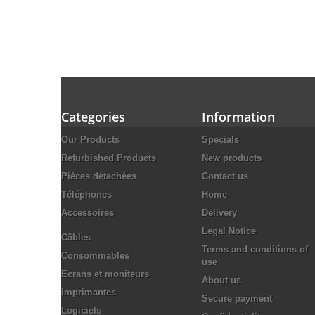
Categories
Information
Our Products
Specials
Refurbished Products
New products
Pièces détachées
Contact us
Téléphones
Home
Accessoires
Delivery
Legal Notice
Câbles
Terms and conditions of
Consommables
use
Ecrans et moniteurs
About us
Imprimantes
Secure payment
Logiciels