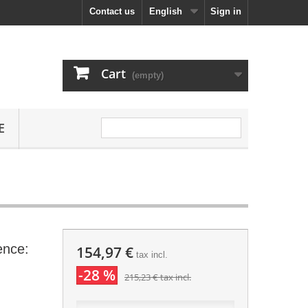
Contact us
English
Sign in
Cart
(empty)
E
ence:
154,97 €
tax incl.
-28 %
215,23 €
tax incl.