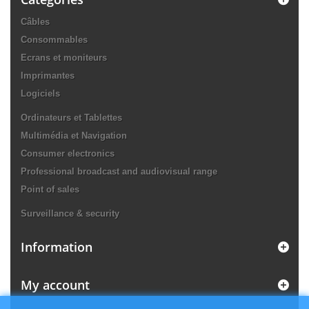
Câbles
Consommables
Ecrans et moniteurs
Imprimantes
Logiciels
Ordinateurs et Tablettes
Multimédia et Navigation
Consumer electronics
Professional broadcast and audiovisual range
Point of sales
Surveillance & security
Information
My account