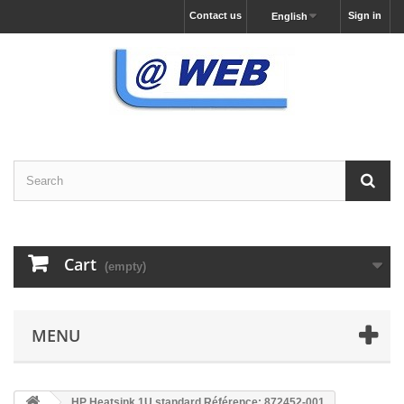
Contact us
Sign in
English
Cart
(empty)
MENU
HP Heatsink 1U standard Référence: 872452-001