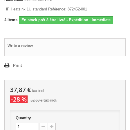
HP Heatsink 1U standard Référence: 872452-001
4
Items
En stock prêt à être livré - Expédition : Immédiate
Write a review
Print
37,87 €
tax incl.
-28 %
52,60 €
tax incl.
Quantity