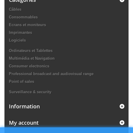
Câbles
Consommables
Ecrans et moniteurs
Imprimantes
Logiciels
Ordinateurs et Tablettes
Multimédia et Navigation
Consumer electronics
Professional broadcast and audiovisual range
Point of sales
Surveillance & security
Information
My account