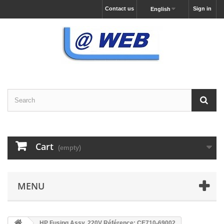
Contact us
Sign in
English
Cart
(empty)
MENU
HP Fusing Assy. 220V Référence: CE710-69002