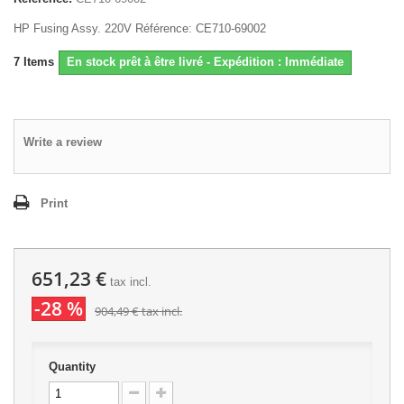
HP Fusing Assy. 220V Référence: CE710-69002
7
Items
En stock prêt à être livré - Expédition : Immédiate
Write a review
Print
651,23 €
tax incl.
-28 %
904,49 €
tax incl.
Quantity