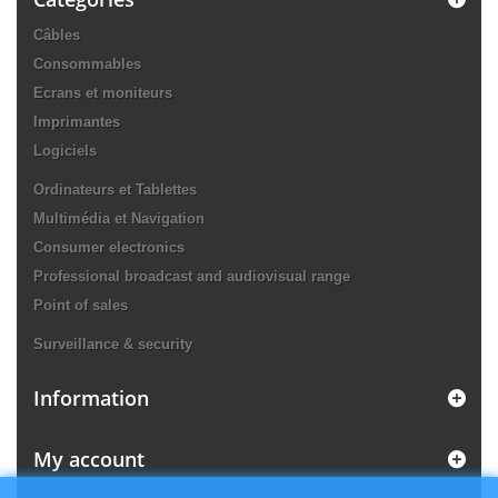
Câbles
Consommables
Ecrans et moniteurs
Imprimantes
Logiciels
Ordinateurs et Tablettes
Multimédia et Navigation
Consumer electronics
Professional broadcast and audiovisual range
Point of sales
Surveillance & security
Information
My account