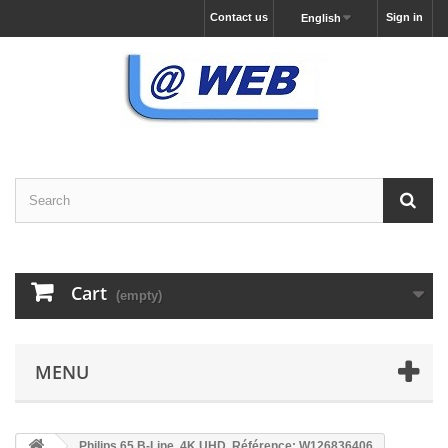
Contact us
Sign in
English
Cart
(empty)
MENU
Philips 65 B-Line, 4K UHD, Référence: W126836406