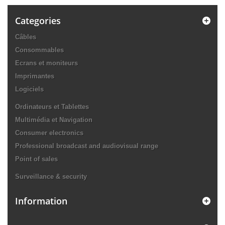
Categories
Câbles
Consommables
Ecrans et moniteurs
Imprimantes
Logiciels
Ordinateurs et Tablettes
Multimédia et Navigation
Consumer electronics
Professional broadcast and audiovisual range
Point of sales
Surveillance & security
Information