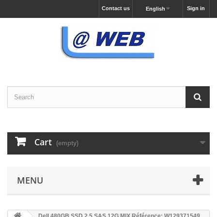
Contact us
Sign in
English
Cart
(empty)
MENU
Dell 480GB SSD 2.5 SAS 12G MIX Référence: W129371549