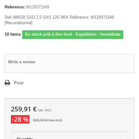
Reference:
W129371549
Dell 480GB SSD 2.5 SAS 12G MIX Référence: W129371549
[Reconditionné]
10
Items
En stock prêt à être livré - Expédition : Immédiate
Write a review
Print
259,91 €
tax incl.
-28 %
360,99 €
tax incl.