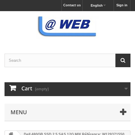
Contact us
Sign in
English
Cart
(empty)
MENU
Dell 480GB SSD 2.5 SAS 12G MIX Référence: W129371550