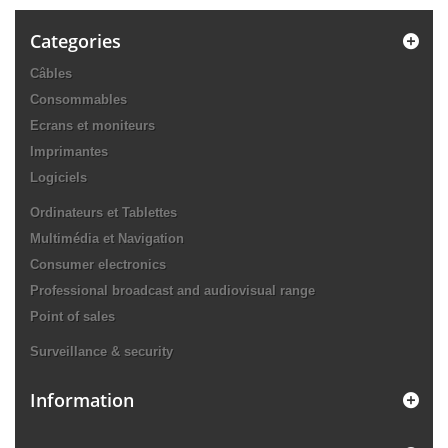
Categories
Câbles
Consommables
Ecrans et moniteurs
Imprimantes
Logiciels
Ordinateurs et Tablettes
Multimédia et Navigation
Consumer electronics
Professional broadcast and audiovisual range
Point of sales
Surveillance & security
Information