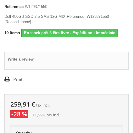
Reference:
W129371550
Dell 480GB SSD 2.5 SAS 12G MIX Référence: W129371550
[Reconditionné]
10
Items
En stock prêt à être livré - Expédition : Immédiate
Write a review
Print
259,91 €
tax incl.
-28 %
360,99 €
tax incl.