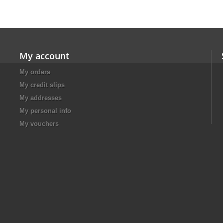
My account
My orders
My credit slips
My addresses
My personal info
My vouchers