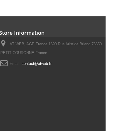
Store Information
AT WEB, AGP France 1690 Rue Aristide Briand 76650
PETIT COURONNE France
Email:
contact@atweb.fr