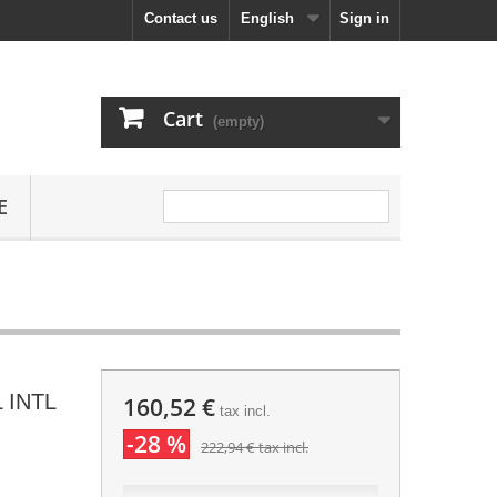
Contact us
English
Sign in
Cart
(empty)
E
 INTL
160,52 €
tax incl.
-28 %
222,94 €
tax incl.