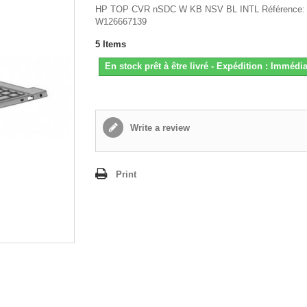
HP TOP CVR nSDC W KB NSV BL INTL Référence:
W126667139
5
Items
En stock prêt à être livré - Expédition : Immédia
Write a review
Print