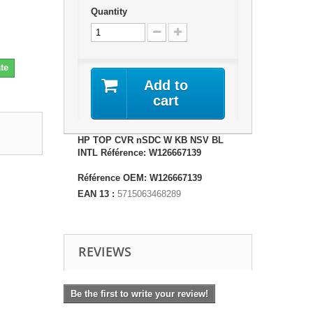
Quantity
te
Add to
cart
HP TOP CVR nSDC W KB NSV BL
INTL Référence: W126667139
Référence OEM: W126667139
EAN 13 :
5715063468289
REVIEWS
Be the first to write your review!