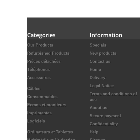
Categories
Information
Our Products
Specials
Refurbished Products
New products
Pièces détachées
Contact us
Téléphones
Home
Accessoires
Delivery
Legal Notice
Câbles
Terms and conditions of
Consommables
use
Ecrans et moniteurs
About us
Imprimantes
Secure payment
Logiciels
Confidentiality
Ordinateurs et Tablettes
Help