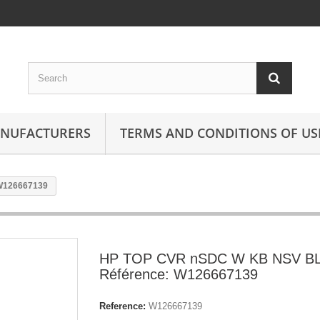
ANUFACTURERS
TERMS AND CONDITIONS OF US
W126667139
HP TOP CVR nSDC W KB NSV BL
Référence: W126667139
Reference:
W126667139