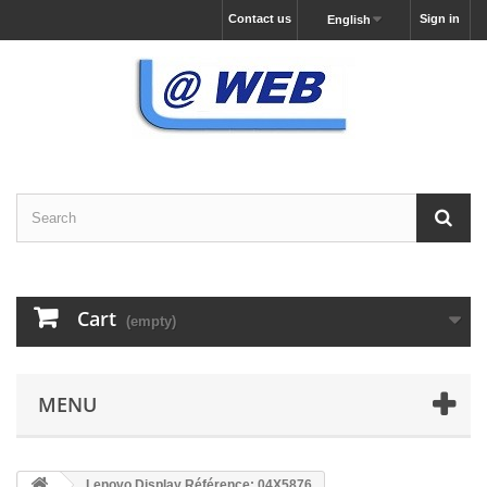
Contact us
Sign in
English
Cart
(empty)
MENU
Lenovo Display Référence: 04X5876