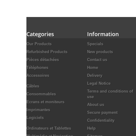
Categories
Information
Our Products
Specials
Refurbished Products
New products
Pièces détachées
Contact us
Téléphones
Home
Accessoires
Delivery
Legal Notice
Câbles
Terms and conditions of
Consommables
use
Ecrans et moniteurs
About us
Imprimantes
Secure payment
Logiciels
Confidentiality
Ordinateurs et Tablettes
Help