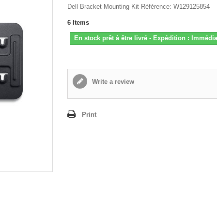
Dell Bracket Mounting Kit Référence: W129125854
6
Items
En stock prêt à être livré - Expédition : Immédia
Write a review
Print