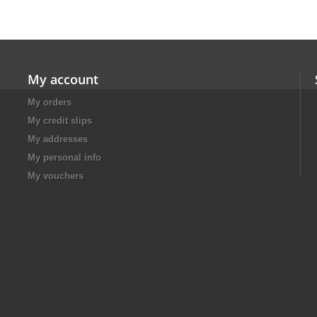
My account
My orders
My credit slips
My addresses
My personal info
My vouchers