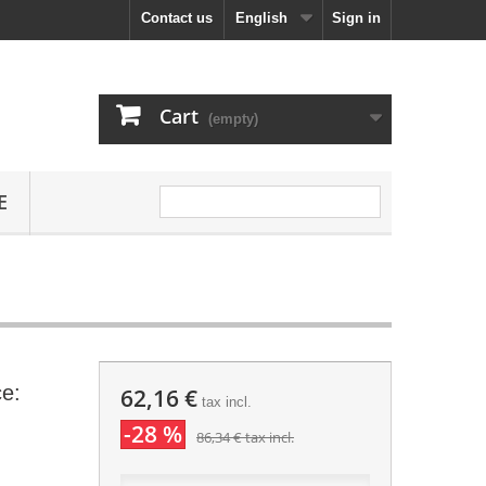
Contact us
English
Sign in
Cart
(empty)
E
ce:
62,16 €
tax incl.
-28 %
86,34 €
tax incl.