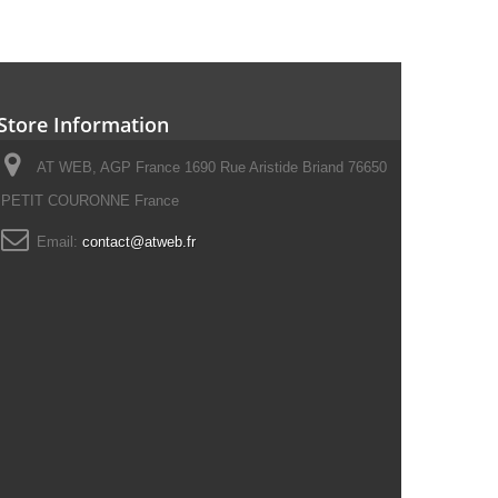
Store Information
AT WEB, AGP France 1690 Rue Aristide Briand 76650
PETIT COURONNE France
Email:
contact@atweb.fr