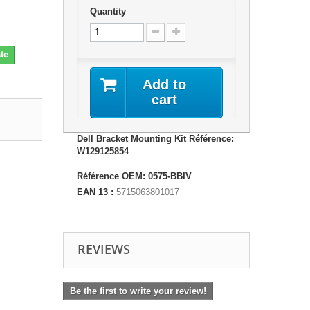
Quantity
te
Add to
cart
Dell Bracket Mounting Kit Référence:
W129125854
Référence OEM: 0575-BBIV
EAN 13 :
5715063801017
REVIEWS
Be the first to write your review!