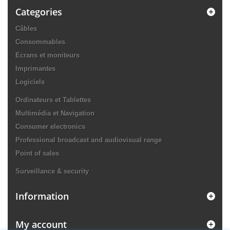
Categories
Câbles
Consommables
Ecrans et moniteurs
Imprimantes
Logiciels
Ordinateurs et Tablettes
Multimédia et Navigation
Consumer electronics
Professional broadcast and audiovisual range
Point of sales
Surveillance & security
Information
My account