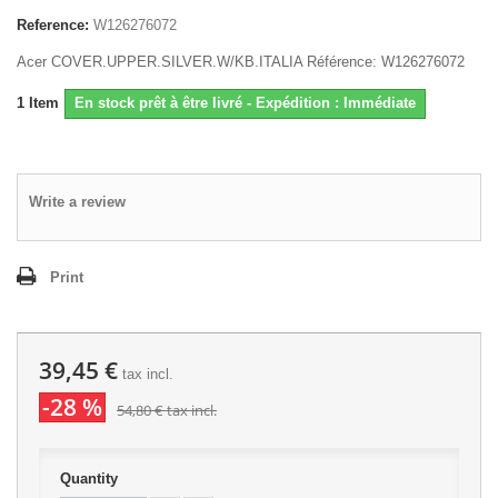
Reference:
W126276072
Acer COVER.UPPER.SILVER.W/KB.ITALIA Référence: W126276072
1
Item
En stock prêt à être livré - Expédition : Immédiate
Write a review
Print
39,45 €
tax incl.
-28 %
54,80 €
tax incl.
Quantity