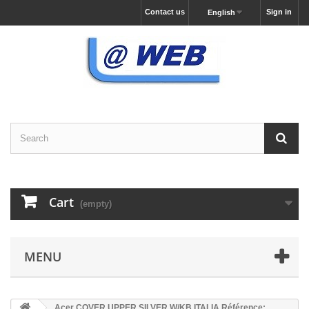
Contact us
Sign in
English
Cart
(empty)
MENU
Acer COVER.UPPER.SILVER.W/KB.ITALIA Référence: