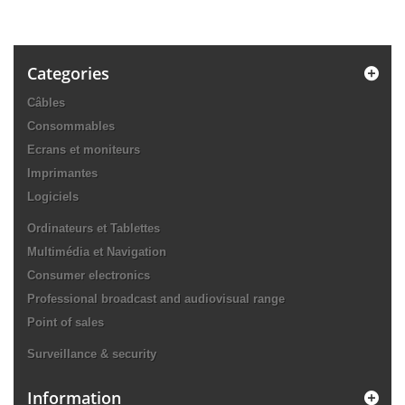
Categories
Câbles
Consommables
Ecrans et moniteurs
Imprimantes
Logiciels
Ordinateurs et Tablettes
Multimédia et Navigation
Consumer electronics
Professional broadcast and audiovisual range
Point of sales
Surveillance & security
Information