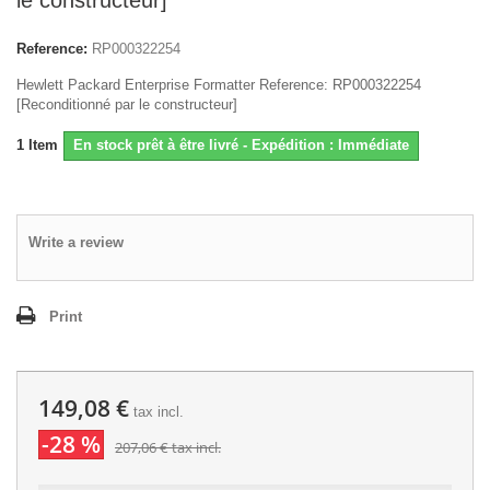
le constructeur]
Reference:
RP000322254
Hewlett Packard Enterprise Formatter Reference: RP000322254
[Reconditionné par le constructeur]
1
Item
En stock prêt à être livré - Expédition : Immédiate
Write a review
Print
149,08 €
tax incl.
-28 %
207,06 €
tax incl.