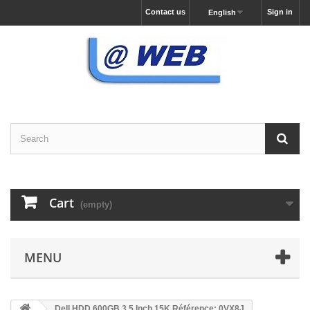
Contact us
Sign in
English
Cart
(empty)
MENU
Dell HDD 600GB 3,5 Inch 15K Référence: 0VX8J