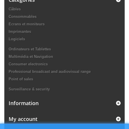
Câbles
Consommables
Ecrans et moniteurs
Imprimantes
Logiciels
Ordinateurs et Tablettes
Multimédia et Navigation
Consumer electronics
Professional broadcast and audiovisual range
Point of sales
Surveillance & security
Information
My account