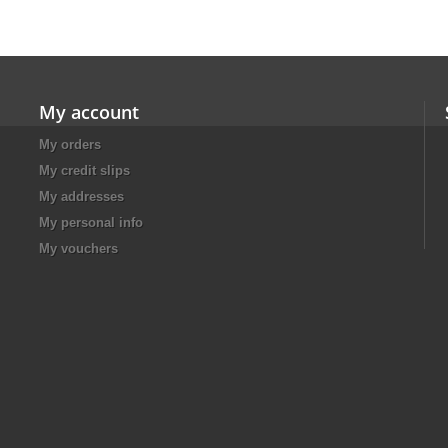
My account
My orders
My credit slips
My addresses
My personal info
My vouchers