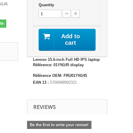
YN145
Quantity
te
Add to
cart
Lenovo 15.6-inch Full HD IPS laptop
Référence: 01YN145 display
Référence OEM: FRU01YN145
EAN 13 :
5706998992321
REVIEWS
Be the first to write your review!