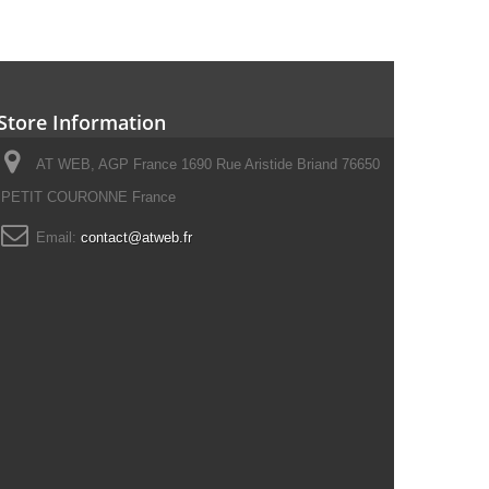
Store Information
AT WEB, AGP France 1690 Rue Aristide Briand 76650
PETIT COURONNE France
Email:
contact@atweb.fr