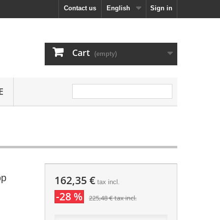
Contact us
English
Sign in
Cart
(empty)
E
op
162,35 €
tax incl.
-28 %
225,48 €
tax incl.