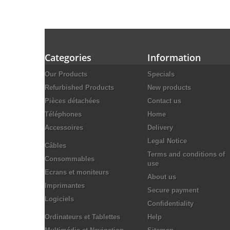
Categories
Information
Our Products
Specials
Refurbished Products
New products
Pièces détachées
Contact us
Téléphones
Home
Accessoires
Delivery
Legal Notice
Câbles
Terms and conditions of
Consommables
use
Ecrans et moniteurs
About us
Imprimantes
Secure payment
Logiciels
Confidentiality
Ordinateurs et Tablettes
Help