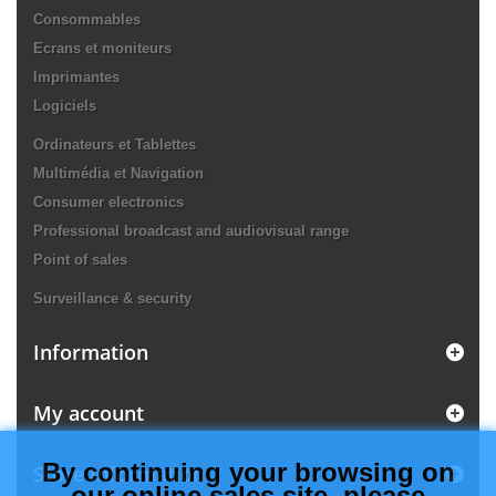
Consommables
Ecrans et moniteurs
Imprimantes
Logiciels
Ordinateurs et Tablettes
Multimédia et Navigation
Consumer electronics
Professional broadcast and audiovisual range
Point of sales
Surveillance & security
Information
My account
By continuing your browsing on
Store Information
our online sales site, please