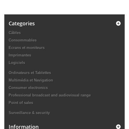
Categories
Câbles
Consommables
Ecrans et moniteurs
Imprimantes
Logiciels
Ordinateurs et Tablettes
Multimédia et Navigation
Consumer electronics
Professional broadcast and audiovisual range
Point of sales
Surveillance & security
Information