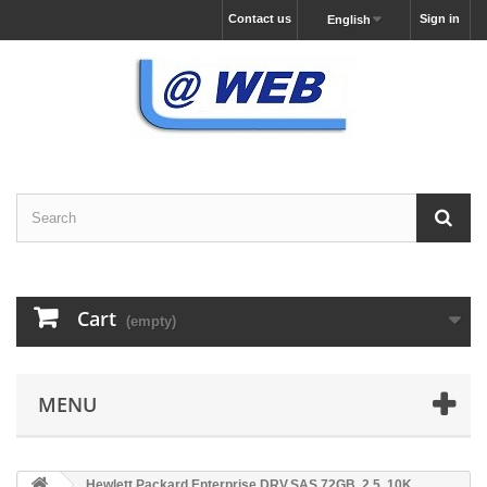
Contact us
Sign in
English
Cart
(empty)
MENU
Hewlett Packard Enterprise DRV,SAS 72GB, 2.5, 10K